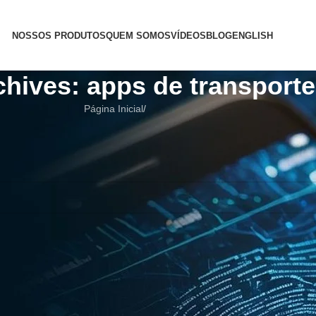
NOSSOS PRODUTOS
QUEM SOMOS
VÍDEOS
BLOG
ENGLISH
chives: apps de transporte
Página Inicial
/
i ajudar a encontrar um post relacionado.