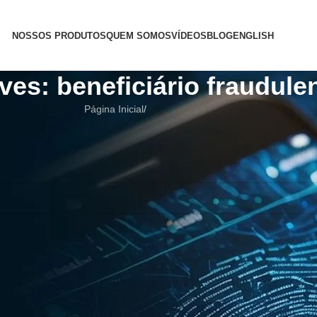
NOSSOS PRODUTOS
QUEM SOMOS
VÍDEOS
BLOG
ENGLISH
ves: beneficiário fraudule
Página Inicial
/
i ajudar a encontrar um post relacionado.