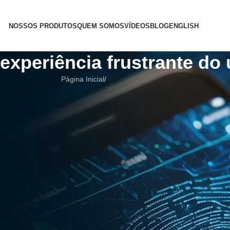
NOSSOS PRODUTOS
QUEM SOMOS
VÍDEOS
BLOG
ENGLISH
experiência frustrante do
Página Inicial
/
i ajudar a encontrar um post relacionado.