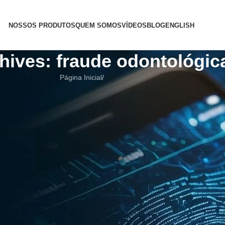
NOSSOS PRODUTOS
QUEM SOMOS
VÍDEOS
BLOG
ENGLISH
hives: fraude odontológic
Página Inicial
/
i ajudar a encontrar um post relacionado.