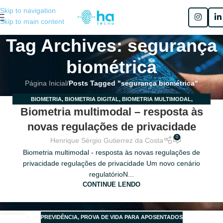
Skip to navigation
Skip to main content
Tag Archives: segurança
biométrica
Página Inicial
/
Posts Tagged "segurança biométrica"
BIOMETRIA
,
BIOMETRIA DIGITAL
,
BIOMETRIA MULTIMODAL
,
21
Biometria multimodal – resposta às
MULTIBIOMETRIA
ABR
novas regulações de privacidade
0
Henrique Sérgio Gutierrez da Costa
Biometria multimodal - resposta às novas regulações de
privacidade regulações de privacidade Um novo cenário
regulatórioN...
CONTINUE LENDO
PREVIDÊNCIA
,
PROVA DE VIDA PARA APOSENTADOS