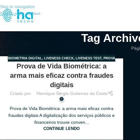
Skip to navigation
Skip to main content
Tag Archiv
Pági
BIOMETRIA DIGITAL
,
LIVENESS CHECK
,
LIVENESS TEST
,
PROVA
17
Prova de Vida Biométrica: a
DE VIDA
,
PROVA DE VIDA PARA APOSENTADOS
,
PROVA DE
MAIO
VIDA PELO CELULAR
arma mais eficaz contra fraudes
digitais
Criado por
Henrique Sérgio Gutierrez da Costa
0
Prova de Vida Biométrica: a arma mais eficaz contra
fraudes digitais A digitalização dos serviços públicos e
financeiros trouxe conven...
CONTINUE LENDO