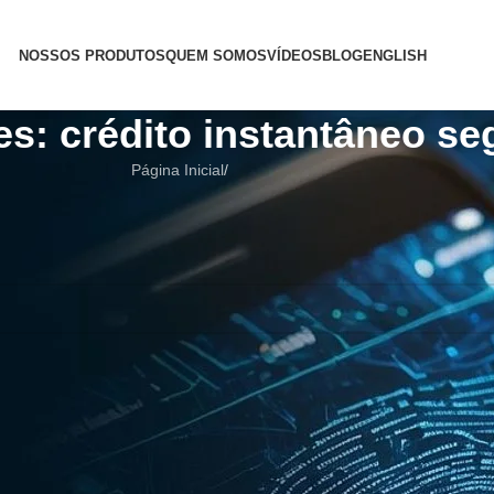
NOSSOS PRODUTOS
QUEM SOMOS
VÍDEOS
BLOG
ENGLISH
es: crédito instantâneo se
Página Inicial
/
i ajudar a encontrar um post relacionado.