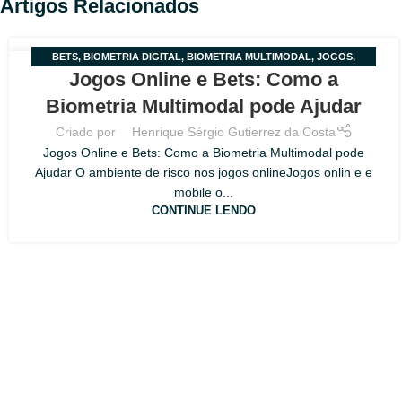
Artigos Relacionados
BETS
,
BIOMETRIA DIGITAL
,
BIOMETRIA MULTIMODAL
,
JOGOS
,
24
Jogos Online e Bets: Como a
MULTIBIOMETRIA
MAIO
Biometria Multimodal pode Ajudar
Criado por
Henrique Sérgio Gutierrez da Costa
Jogos Online e Bets: Como a Biometria Multimodal pode
Ajudar O ambiente de risco nos jogos onlineJogos onlin e e
mobile o...
CONTINUE LENDO