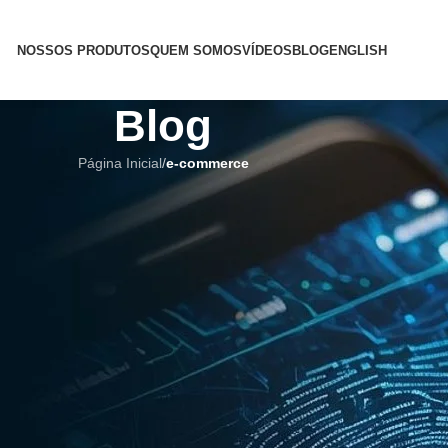
NOSSOS PRODUTOS
QUEM SOMOS
VÍDEOS
BLOG
ENGLISH
Blog
Página Inicial
/
e-commerce
TIBIOMETRIA
,
VAREJO
odal Reduz Fraude no Crédito e
astro
errez da Costa
No 24 de maio de 2026
al Reduz Fraude no Crédito e