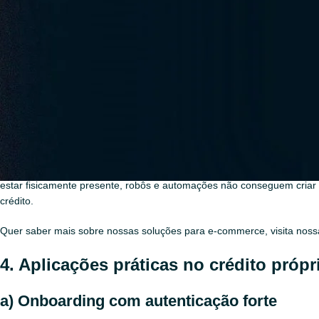
crédito próprio, qualquer falha no reconhecimento facial tem impacto d
3. Como funciona a biometria multimo
A biometria multimodal pelo dedo utiliza a câmera do celular para capt
padrões ópticos de cristas e poros
(fingerprint)
microtexturas tridimensionais da pele
fluxo sanguíneo e variações de cor
(prova de vida)
movimentos involuntários
(liveness passivo)
Esses sinais são combinados em um modelo biométrico único, impossív
estar fisicamente presente, robôs e automações não conseguem criar c
crédito.
Quer saber mais sobre nossas soluções para e-commerce, visita nos
4. Aplicações práticas no crédito própr
a) Onboarding com autenticação forte