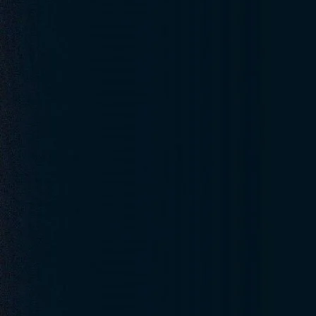
1. O novo risco do crédito próprio no
Nos últimos anos, o e‑commerce brasileiro passou a oferecer
crédito
uma nova fronteira de risco. A facilidade de concessão atrai consumi
no cadastro. O documento destaca que e‑commerces sofrem com
“fr
criadas para abusar de cupons”
, mostrando que o problema começ
A fraude no crédito próprio é especialmente crítica porque combina trê
histórico prévio. Isso torna o processo de verificação de identidade o
2. Por que o reconhecimento facial não
O facial tradicional, usado por muitos e‑commerces, apresenta limitaç
depende de iluminação e qualidade da câmera
falha com diversidade de pele
é vulnerável a spoofing com fotos e vídeos
gera falsos negativos que barram clientes legítimos
O documento reforça esse problema ao citar
“facial falhando em am
com câmeras frontais de baixa qualidade, iluminação inadequada, de 