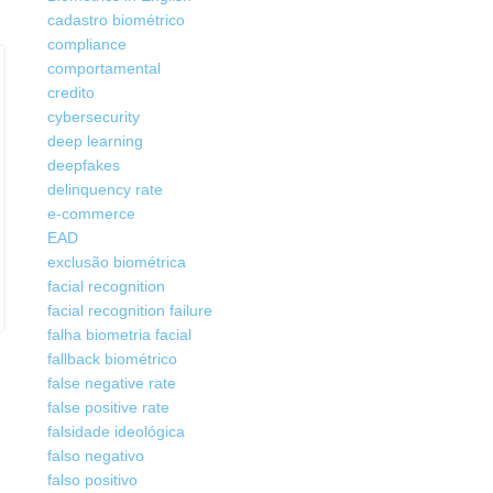
cadastro biométrico
compliance
comportamental
BIOMETRIA
,
BIOMETRIA DIGITAL
,
BIOMETRIA MOBILE
,
E-COMMERCE
,
24
credito
E‑commerce: Biometria Digital no
FRAUDES
MAIO
cybersecurity
Cadastro, Cupons e Checkout
deep learning
0
Criado por
Henrique Sérgio Gutierrez da Costa
deepfakes
E‑commerce: Biometria Digital no Cadastro, Cupons e
delinquency rate
CheckoutO Cenário de Fraude no E‑commerce O ambiente
e-commerce
compet...
EAD
CONTINUE LENDO
exclusão biométrica
facial recognition
facial recognition failure
falha biometria facial
fallback biométrico
false negative rate
false positive rate
falsidade ideológica
falso negativo
falso positivo