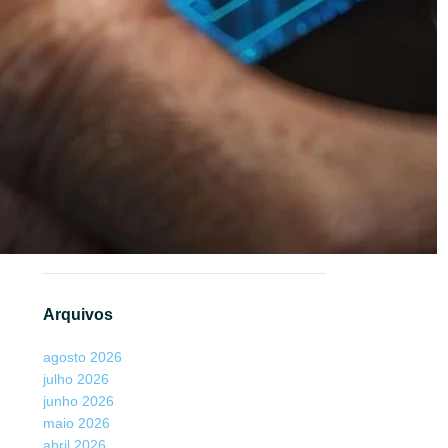
Max
em
Além da Lente: Como Deepfakes
Invadem a Câmera do Celular e Enganam
Sistemas Biométricos
Henrique Sérgio Gutierrez da Costa
em
Biometria para Previdência: 9 fraudes
inusitadas na Previdência
Elizabet
em
Além da Lente: Como
Deepfakes Invadem a Câmera do Celular
e Enganam Sistemas Biométricos
Arquivos
agosto 2026
julho 2026
junho 2026
maio 2026
abril 2026