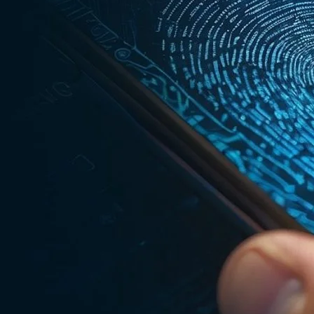
 e‑commerce
 próprio, limites instantâneos e parcelamento sem cartão
, criando
dores legítimos, mas também fraudadores que exploram vulnerabilidade
aude no cadastro para acessar crédito próprio”
e
“contas falsas
a no onboarding.
s fatores perigosos: aprovação rápida, ticket médio alto e ausência de
 ponto mais sensível da operação.
 protege o crédito
ões técnicas importantes:
bientes ruins”
, algo comum no uso real: usuários em casa, à noite,
etnias em que o reconhecimento facial falha com mais frequência. Par