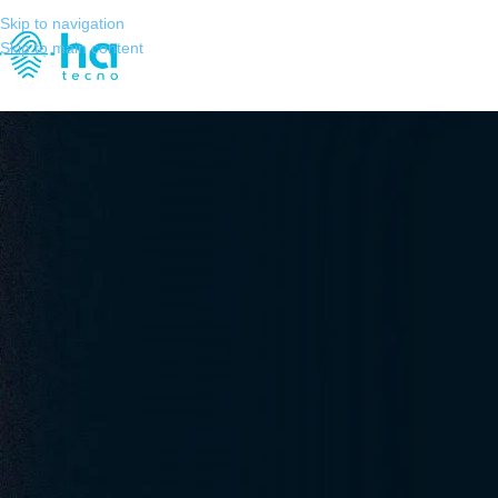
Skip to navigation
Skip to main content
E-COMMERCE
,
MUL
E‑commerce: Biometria Multim
Cad
Criado por
Henrique Sérgio Guti
E‑commerce: Biometria Multimod
Cadastro