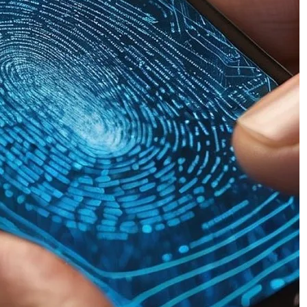
New Trends in Behavioral Biometrics
Novas Tendências em Biometria
Comportamental
False Positives and False Negatives:
s
Why Measuring Only Accuracy Is Not
Enough
Comentários
Biometria com Prova de Vida no Varejo
Digital - Biometria Digital e Prova de Vida
em São Paulo e Curitiba
em
Perdas por
Fricção na Biometria Facial no Varejo
Digital: Estatísticas, Impactos e Motivos
Henrique Sérgio Gutierrez da Costa
em
Além da Lente: Como Deepfakes
Invadem a Câmera do Celular e Enganam
Sistemas Biométricos
a