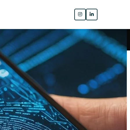
Pesquisar
PESQUISAR
Posts recentes
Biometric Systems: What Do I Really
Need?
Sistemas biométricos: o que eu
realmente preciso ?