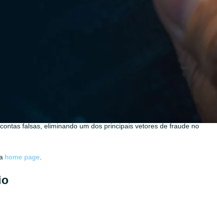
ireto: ou aprova um fraudador, ou rejeita um bom cliente.
dal pelo dedo
urar:
el de replicar com fotos, vídeos ou deepfakes, já que o dedo precisa
ontas falsas, eliminando um dos principais vetores de fraude no
sa
home page
.
io