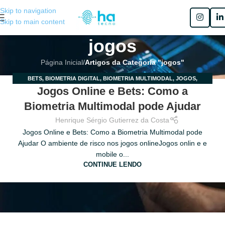
Skip to navigation
Skip to main content
jogos
Página Inicial
/
Artigos da Categoria "jogos"
BETS
,
BIOMETRIA DIGITAL
,
BIOMETRIA MULTIMODAL
,
JOGOS
,
24
Jogos Online e Bets: Como a
MULTIBIOMETRIA
MAIO
Biometria Multimodal pode Ajudar
Henrique Sérgio Gutierrez da Costa
Jogos Online e Bets: Como a Biometria Multimodal pode
Ajudar O ambiente de risco nos jogos onlineJogos onlin e e
mobile o...
CONTINUE LENDO