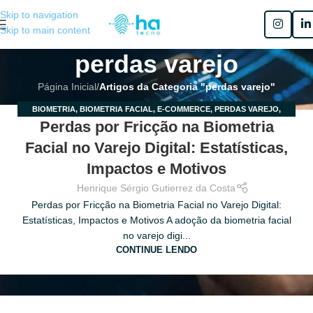
Skip to navigation
Skip to main content
perdas varejo
Página Inicial
/
Artigos da Categoria "perdas varejo"
BIOMETRIA
,
BIOMETRIA FACIAL
,
E-COMMERCE
,
PERDAS VAREJO
,
25
Perdas por Fricção na Biometria
VAREJO
JUN
Facial no Varejo Digital: Estatísticas,
Impactos e Motivos
Henrique Sérgio Gutierrez da Costa
Perdas por Fricção na Biometria Facial no Varejo Digital:
Estatísticas, Impactos e Motivos A adoção da biometria facial
no varejo digi...
CONTINUE LENDO