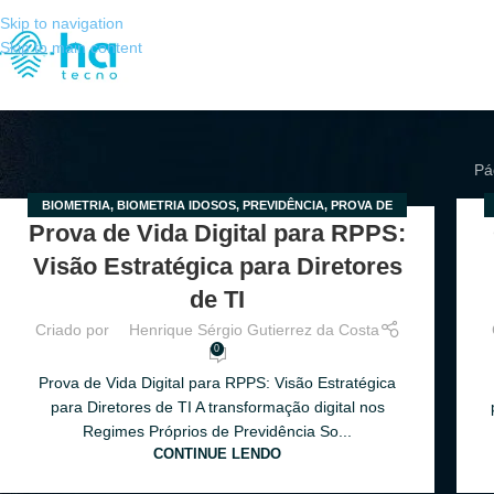
Skip to navigation
Skip to main content
Pág
BIOMETRIA
,
BIOMETRIA IDOSOS
,
PREVIDÊNCIA
,
PROVA DE
03
0
Prova de Vida Digital para RPPS:
VIDA
,
RECADASTRAMENTO
,
SEM CATEGORIA
MAR
MA
Visão Estratégica para Diretores
de TI
Criado por
Henrique Sérgio Gutierrez da Costa
0
Prova de Vida Digital para RPPS: Visão Estratégica
para Diretores de TI A transformação digital nos
Regimes Próprios de Previdência So...
CONTINUE LENDO