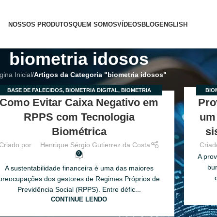
NOSSOS PRODUTOS
QUEM SOMOS
VÍDEOS
BLOG
ENGLISH
biometria idosos
ina Inicial
/
Artigos da Categoria "biometria idosos"
BASE DE FALECIDOS
,
BIOMETRIA DIGITAL
,
BIOMETRIA
BIO
3
22
Como Evitar Caixa Negativo em
Pro
IDOSOS
,
PROVA DE VIDA
,
PROVA DE VIDA PARA
PR
R
FEV
APOSENTADOS
,
RECADASTRAMENTO
RPPS com Tecnologia
um 
Biométrica
si
Criado por
Henrique Sérgio Gutierrez da Costa
Criad
0
A prov
bur
A sustentabilidade financeira é uma das maiores
preocupações dos gestores de Regimes Próprios de
Previdência Social (RPPS). Entre défic...
CONTINUE LENDO