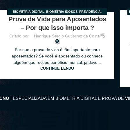
BIOMETRIA DIGITAL
,
BIOMETRIA IDOSOS
,
PREVIDÊNCIA
,
22
2
Prova de Vida para Aposentados
PROVA DE VIDA
,
PROVA DE VIDA PARA APOSENTADOS
FEV
FE
– Por que isso importa ?
Criado por
Henrique Sérgio Gutierrez da Costa
0
Por que a prova de vida é tão importante para
aposentados? Se você é aposentado ou conhece
alguém que recebe benefício mensal, já deve...
CONTINUE LENDO
ECNO
| ESPECIALIZADA EM BIOMETRIA DIGITAL E PROVA DE V