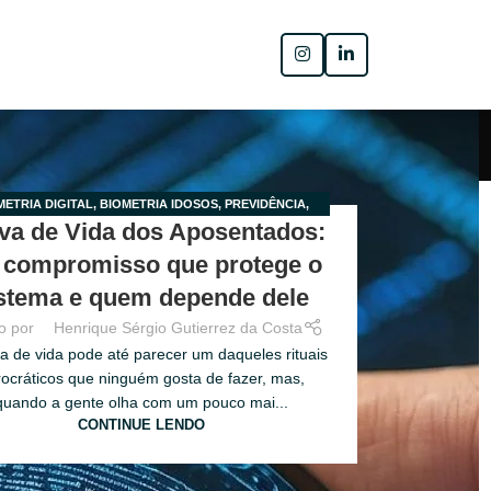
METRIA DIGITAL
,
BIOMETRIA IDOSOS
,
PREVIDÊNCIA
,
va de Vida dos Aposentados:
OVA DE VIDA
,
PROVA DE VIDA PARA APOSENTADOS
compromisso que protege o
stema e quem depende dele
o por
Henrique Sérgio Gutierrez da Costa
a de vida pode até parecer um daqueles rituais
ocráticos que ninguém gosta de fazer, mas,
quando a gente olha com um pouco mai...
CONTINUE LENDO