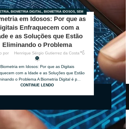
ETRIA
,
BIOMETRIA DIGITAL
,
BIOMETRIA IDOSOS
,
SEM
metria em Idosos: Por que as
CATEGORIA
igitais Enfraquecem com a
ade e as Soluções que Estão
Eliminando o Problema
o por
Henrique Sérgio Gutierrez da Costa
0
Biometria em Idosos: Por que as Digitais
quecem com a Idade e as Soluções que Estão
minando o Problema A Biometria Digital é p...
CONTINUE LENDO