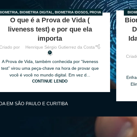
BIOMETRIA
,
BIOMETRIA DIGITAL
,
BIOMETRIA IDOSOS
,
PROVA
BIOM
2
21
O que é a Prova de Vida (
Bio
DE VIDA
,
SEM CATEGORIA
V
FEV
liveness test) e por que ela
D
importa
Id
Criado por
Henrique Sérgio Gutierrez da Costa
0
Criad
A Prova de Vida, também conhecida por “liveness
test” virou uma peça-chave na hora de provar que
você é você no mundo digital. Em vez d...
Enfra
CONTINUE LENDO
Eli
IDA EM SÃO PAULO E CURITIBA