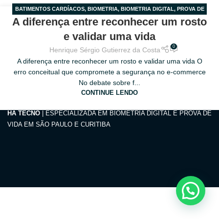
BATIMENTOS CARDÍACOS
,
BIOMETRIA
,
BIOMETRIA DIGITAL
,
PROVA DE
18
A diferença entre reconhecer um rosto
VIDA
,
SEM CATEGORIA
MAR
e validar uma vida
0
Henrique Sérgio Gutierrez da Costa
A diferença entre reconhecer um rosto e validar uma vida O
erro conceitual que compromete a segurança no e-commerce
No debate sobre f...
CONTINUE LENDO
HA TECNO
| ESPECIALIZADA EM BIOMETRIA DIGITAL E PROVA DE
VIDA EM SÃO PAULO E CURITIBA