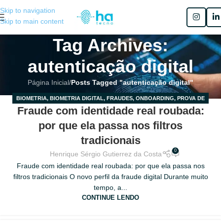
Skip to navigation
Skip to main content
Tag Archives:
autenticação digital
Página Inicial
/
Posts Tagged "autenticação digital"
BIOMETRIA
,
BIOMETRIA DIGITAL
,
FRAUDES
,
ONBOARDING
,
PROVA DE
18
Fraude com identidade real roubada:
VIDA
MAR
por que ela passa nos filtros
tradicionais
0
Henrique Sérgio Gutierrez da Costa
Fraude com identidade real roubada: por que ela passa nos
filtros tradicionais O novo perfil da fraude digital Durante muito
tempo, a...
CONTINUE LENDO