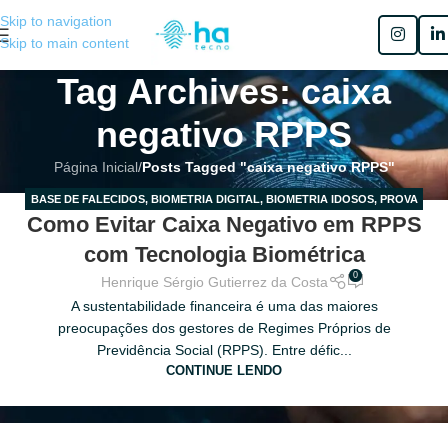
Skip to navigation
Skip to main content
Tag Archives: caixa
negativo RPPS
Página Inicial
/
Posts Tagged "caixa negativo RPPS"
BASE DE FALECIDOS
,
BIOMETRIA DIGITAL
,
BIOMETRIA IDOSOS
,
PROVA
03
Como Evitar Caixa Negativo em RPPS
DE VIDA
,
PROVA DE VIDA PARA APOSENTADOS
,
RECADASTRAMENTO
MAR
com Tecnologia Biométrica
0
Henrique Sérgio Gutierrez da Costa
A sustentabilidade financeira é uma das maiores
preocupações dos gestores de Regimes Próprios de
Previdência Social (RPPS). Entre défic...
CONTINUE LENDO