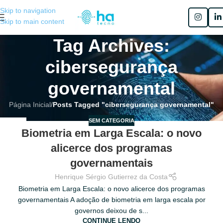
Skip to navigation
Skip to main content
Tag Archives:
cibersegurança
governamental
Página Inicial
/
Posts Tagged "cibersegurança governamental"
SEM CATEGORIA
17
Biometria em Larga Escala: o novo
MAIO
alicerce dos programas
governamentais
Henrique Sérgio Gutierrez da Costa
Biometria em Larga Escala: o novo alicerce dos programas
governamentais A adoção de biometria em larga escala por
governos deixou de s...
CONTINUE LENDO