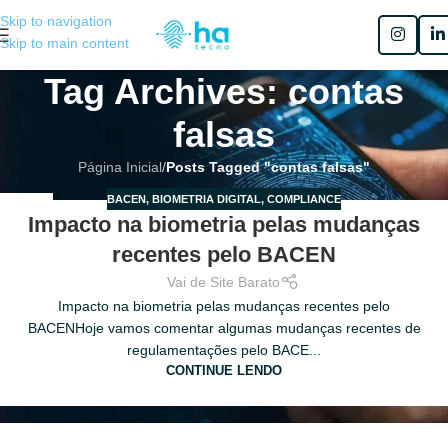
Skip to navigation
Skip to main content
Tag Archives: contas
falsas
Página Inicial
/
Posts Tagged "contas falsas"
BACEN
,
BIOMETRIA DIGITAL
,
COMPLIANCE
04
Impacto na biometria pelas mudanças
DEZ
recentes pelo BACEN
Vai de Site Barato
Impacto na biometria pelas mudanças recentes pelo
BACENHoje vamos comentar algumas mudanças recentes de
regulamentações pelo BACE...
CONTINUE LENDO