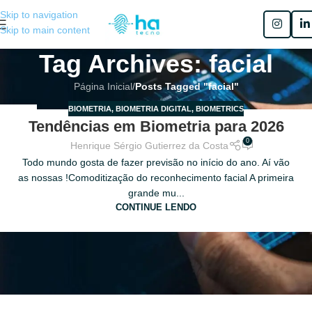
Skip to navigation
Skip to main content
Tag Archives: facial
Página Inicial
/
Posts Tagged "facial"
BIOMETRIA
,
BIOMETRIA DIGITAL
,
BIOMETRICS
26
Tendências em Biometria para 2026
FEV
0
Henrique Sérgio Gutierrez da Costa
Todo mundo gosta de fazer previsão no início do ano. Aí vão
as nossas !Comoditização do reconhecimento facial A primeira
grande mu...
CONTINUE LENDO