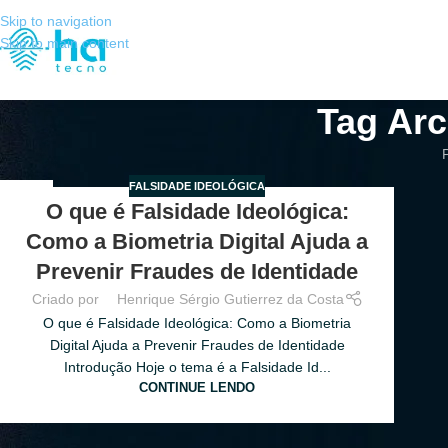
Skip to navigation
Skip to main content
Tag Arc
P
FALSIDADE IDEOLÓGICA
21
O que é Falsidade Ideológica:
JUL
Como a Biometria Digital Ajuda a
Prevenir Fraudes de Identidade
Criado por
Henrique Sérgio Gutierrez da Costa
O que é Falsidade Ideológica: Como a Biometria
Digital Ajuda a Prevenir Fraudes de Identidade
Introdução Hoje o tema é a Falsidade Id...
CONTINUE LENDO