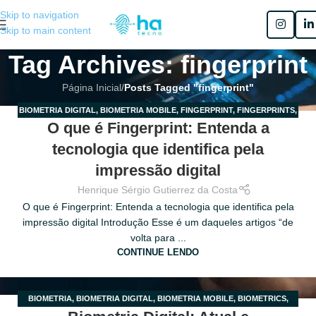
Skip to navigation
Skip to main content
Tag Archives: fingerprint
Página Inicial
/
Posts Tagged "fingerprint"
BIOMETRIA DIGITAL
,
BIOMETRIA MOBILE
,
FINGERPRINT
,
FINGERPRINTS
,
21
O que é Fingerprint: Entenda a
IMPRESSÃO DIGITAL
JUL
tecnologia que identifica pela
impressão digital
Henrique Sérgio Gutierrez da Costa
O que é Fingerprint: Entenda a tecnologia que identifica pela
impressão digital Introdução Esse é um daqueles artigos “de
volta para ...
CONTINUE LENDO
BIOMETRIA
,
BIOMETRIA DIGITAL
,
BIOMETRIA MOBILE
,
BIOMETRICS
,
10
IMPRESSÃO DIGITAL