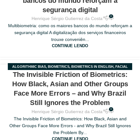
bancos do mundo reforçam a
segurança digital
0
Henrique Sérgio Gutierrez da Costa
Multibiometria: como os maiores bancos do mundo reforçam a
segurança digital A digitalização dos serviços financeiros
trouxe conveniên...
CONTINUE LENDO
ALGORITHMIC BIAS
,
BIOMETRICS
,
BIOMETRICS IN ENGLISH
,
FACIAL
20
The Invisible Friction of Biometrics:
RECOGNITION
,
RACIAL BIAS
MAR
How Black, Asian and Other Groups
Face More Errors – and Why Brazil
Still Ignores the Problem
0
Henrique Sérgio Gutierrez da Costa
The Invisible Friction of Biometrics: How Black, Asian and
Other Groups Face More Errors - and Why Brazil Still Ignores
the Problem By...
CONTINUE LENDO