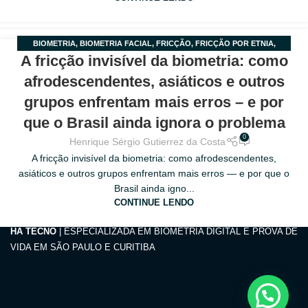
BIOMETRIA
,
BIOMETRIA FACIAL
,
FRICÇÃO
,
FRICÇÃO POR ETNIA
,
20
A fricção invisível da biometria: como
MOBILE BIOMETRICS
,
VIÉS ALGORITMICO
MAR
afrodescendentes, asiáticos e outros
grupos enfrentam mais erros – e por
que o Brasil ainda ignora o problema
0
Henrique Sérgio Gutierrez da Costa
A fricção invisível da biometria: como afrodescendentes,
asiáticos e outros grupos enfrentam mais erros — e por que o
Brasil ainda igno...
CONTINUE LENDO
HA TECNO
| ESPECIALIZADA EM BIOMETRIA DIGITAL E PROVA DE
VIDA EM SÃO PAULO E CURITIBA