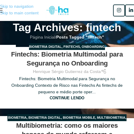
Skip to navigation
Skip to main content
Tag Archives: fintech
Página Inicial
/
Posts Tagged "fintech"
BIOMETRIA DIGITAL
,
FINTECHS
,
ONBOARDING
24
Fintechs: Biometria Multimodal para
MAIO
Segurança no Onboarding
Henrique Sérgio Gutierrez da Costa
Fintechs: Biometria Multimodal para Segurança no
Onboarding Contexto de Risco nas Fintechs As fintechs de
pequeno e médio porte oper...
CONTINUE LENDO
BIOMETRIA
,
BIOMETRIA DIGITAL
,
BIOMETRIA MOBILE
,
MULTIBIOMETRIA
,
02
Multibiometria: como os maiores
MULTIFATOR
MAIO