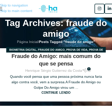
Skip to navigation
Skip to main content
Tag Archives: fraude do
amigo
Página Inicial
/
Posts Tagged "fraude do amigo"
BIOMETRIA DIGITAL
,
FRAUDE DO AMIGO
,
PROVA DE VIDA
,
PROVA DE
24
Fraude do Amigo: mais comum do
VIDA PELO CELULAR
,
SEM CATEGORIA
FEV
que se pensa
0
Henrique Sérgio Gutierrez da Costa
Quando você pensa que uma pessoa próxima nunca faria
algo contra você, vem a surpresa.A Fraude do Amigo ou
Golpe Do Amigo virou um ...
CONTINUE LENDO