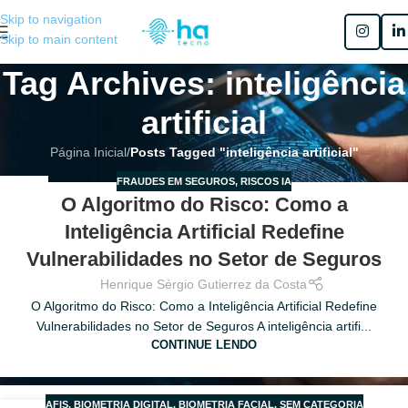
Skip to navigation
Skip to main content
Tag Archives: inteligência
artificial
Página Inicial
/
Posts Tagged "inteligência artificial"
FRAUDES EM SEGUROS
,
RISCOS IA
06
O Algoritmo do Risco: Como a
JUL
Inteligência Artificial Redefine
Vulnerabilidades no Setor de Seguros
Henrique Sérgio Gutierrez da Costa
O Algoritmo do Risco: Como a Inteligência Artificial Redefine
Vulnerabilidades no Setor de Seguros A inteligência artifi...
CONTINUE LENDO
AFIS
,
BIOMETRIA DIGITAL
,
BIOMETRIA FACIAL
,
SEM CATEGORIA