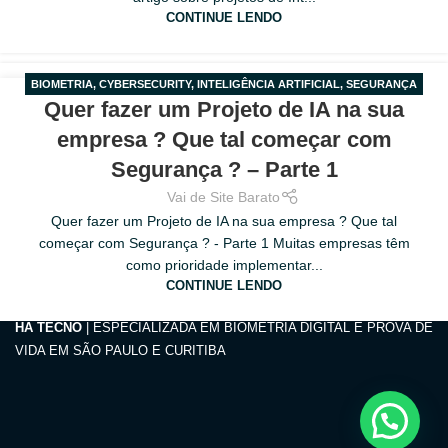
CONTINUE LENDO
BIOMETRIA
,
CYBERSECURITY
,
INTELIGÊNCIA ARTIFICIAL
,
SEGURANÇA
17
Quer fazer um Projeto de IA na sua
DE INFORMAÇÕES
OUT
empresa ? Que tal começar com
Segurança ? – Parte 1
Vai de Site Barato
Quer fazer um Projeto de IA na sua empresa ? Que tal
começar com Segurança ? - Parte 1 Muitas empresas têm
como prioridade implementar...
CONTINUE LENDO
HA TECNO
| ESPECIALIZADA EM BIOMETRIA DIGITAL E PROVA DE
VIDA EM SÃO PAULO E CURITIBA