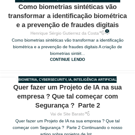
17
Como biometrias sintéticas vão
MAIO
transformar a identificação biométrica
e a prevenção de fraudes digitais
0
Henrique Sérgio Gutierrez da Costa
Como biometrias sintéticas vão transformar a identificação
biométrica e a prevenção de fraudes digitais A criação de
biometrias sintét...
CONTINUE LENDO
BIOMETRIA
,
CYBERSECURITY
,
IA
,
INTELIGÊNCIA ARTIFICIAL
17
Quer fazer um Projeto de IA na sua
OUT
empresa ? Que tal começar com
Segurança ? Parte 2
Vai de Site Barato
Quer fazer um Projeto de IA na sua empresa ? Que tal
começar com Segurança ? Parte 2 Continuando o nosso
artigo sobre projetos de Int...