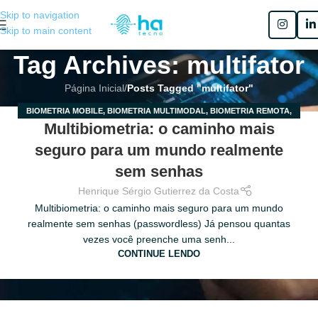
Skip to navigation
Skip to main content
Tag Archives: multifator
Página Inicial
/
Posts Tagged "multifator"
BIOMETRIA MOBILE
,
BIOMETRIA MULTIMODAL
,
BIOMETRIA REMOTA
,
17
Multibiometria: o caminho mais
MULTIBIOMETRIA
,
MULTIFATOR
MAIO
seguro para um mundo realmente
sem senhas
Henrique Sérgio Gutierrez da Costa
Multibiometria: o caminho mais seguro para um mundo
realmente sem senhas (passwordless) Já pensou quantas
vezes você preenche uma senh...
CONTINUE LENDO