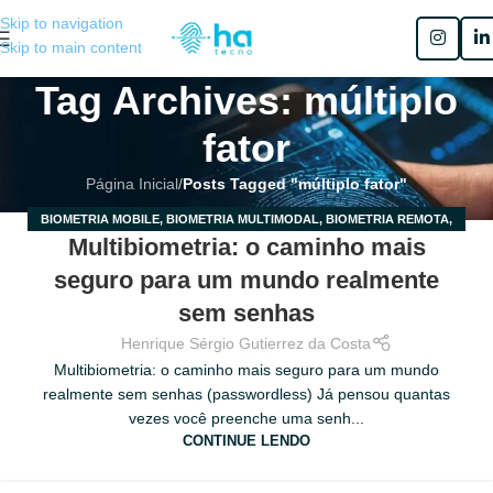
Skip to navigation
Skip to main content
Tag Archives: múltiplo
fator
Página Inicial
/
Posts Tagged "múltiplo fator"
BIOMETRIA MOBILE
,
BIOMETRIA MULTIMODAL
,
BIOMETRIA REMOTA
,
17
Multibiometria: o caminho mais
MULTIBIOMETRIA
,
MULTIFATOR
MAIO
seguro para um mundo realmente
sem senhas
Henrique Sérgio Gutierrez da Costa
Multibiometria: o caminho mais seguro para um mundo
realmente sem senhas (passwordless) Já pensou quantas
vezes você preenche uma senh...
CONTINUE LENDO