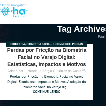
Skip to navigation
Skip to main content
Tag Archiv
Págin
BIOMETRIA
,
BIOMETRIA FACIAL
,
E-COMMERCE
,
PERDAS
25
Perdas por Fricção na Biometria
VAREJO
,
VAREJO
JUN
Facial no Varejo Digital:
Estatísticas, Impactos e Motivos
Criado por
Henrique Sérgio Gutierrez da Costa
Perdas por Fricção na Biometria Facial no Varejo
Digital: Estatísticas, Impactos e Motivos A adoção da
biometria facial no varejo digi...
CONTINUE LENDO