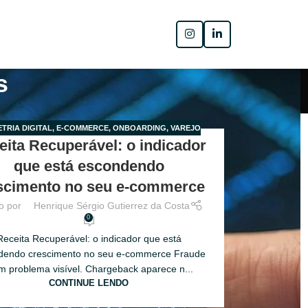
s
TRIA DIGITAL
,
E-COMMERCE
,
ONBOARDING
,
VAREJO
eita Recuperável: o indicador
que está escondendo
scimento no seu e-commerce
o por
Henrique Sérgio Gutierrez da Costa
0
Receita Recuperável: o indicador que está
dendo crescimento no seu e-commerce Fraude
m problema visível. Chargeback aparece n...
CONTINUE LENDO