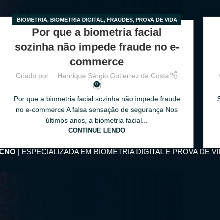
BIOMETRIA
,
BIOMETRIA DIGITAL
,
FRAUDES
,
PROVA DE VIDA
18
0
Por que a biometria facial
PELO CELULAR
MAR
MA
sozinha não impede fraude no e-
commerce
Criado por
Henrique Sérgio Gutierrez da Costa
0
Por que a biometria facial sozinha não impede fraude
no e-commerce A falsa sensação de segurança Nos
últimos anos, a biometria facial...
CONTINUE LENDO
ECNO
| ESPECIALIZADA EM BIOMETRIA DIGITAL E PROVA DE V