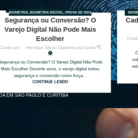
BIOMETRIA
,
BIOMETRIA DIGITAL
,
PROVA DE VIDA
BIOM
5
19
Segurança ou Conversão? O
Cad
R
FEV
Varejo Digital Não Pode Mais
Escolher
Criad
Criado por
Henrique Sérgio Gutierrez da Costa
C
0
on
Segurança ou Conversão? O Varejo Digital Não Pode
rel
Mais Escolher Durante anos, o varejo digital tratou
segurança e conversão como força...
CONTINUE LENDO
IDA EM SÃO PAULO E CURITIBA