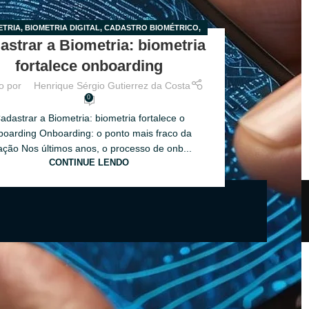
ETRIA
,
BIOMETRIA DIGITAL
,
CADASTRO BIOMÉTRICO
,
astrar a Biometria: biometria
ONBOARDING
,
ONBOARDING DIGITAL
fortalece onboarding
o por
Henrique Sérgio Gutierrez da Costa
0
adastrar a Biometria: biometria fortalece o
boarding Onboarding: o ponto mais fraco da
ação Nos últimos anos, o processo de onb...
CONTINUE LENDO