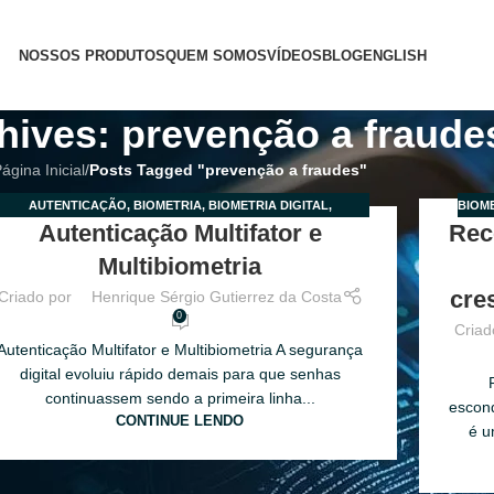
NOSSOS PRODUTOS
QUEM SOMOS
VÍDEOS
BLOG
ENGLISH
hives: prevenção a fraude
ágina Inicial
/
Posts Tagged "prevenção a fraudes"
AUTENTICAÇÃO
,
BIOMETRIA
,
BIOMETRIA DIGITAL
,
BIOME
9
12
Autenticação Multifator e
Rec
MULTIBIOMETRIA
,
MULTIFATOR
R
ABR
Multibiometria
cre
Criado por
Henrique Sérgio Gutierrez da Costa
0
Criad
Autenticação Multifator e Multibiometria A segurança
digital evoluiu rápido demais para que senhas
continuassem sendo a primeira linha...
escon
CONTINUE LENDO
é u