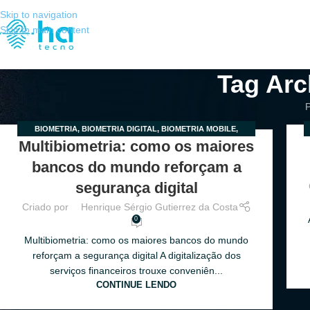
Skip to navigation
Skip to main content
Tag Arc
P
BIOMETRIA
,
BIOMETRIA DIGITAL
,
BIOMETRIA MOBILE
,
02
2
Multibiometria: como os maiores
MULTIBIOMETRIA
,
MULTIFATOR
MAIO
AB
bancos do mundo reforçam a
segurança digital
Criado por
Henrique Sérgio Gutierrez da Costa
0
Multibiometria: como os maiores bancos do mundo
reforçam a segurança digital A digitalização dos
serviços financeiros trouxe conveniên...
CONTINUE LENDO