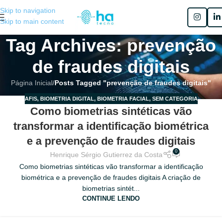
Skip to navigation
Skip to main content
Tag Archives: prevenção
de fraudes digitais
Página Inicial
/
Posts Tagged "prevenção de fraudes digitais"
AFIS
,
BIOMETRIA DIGITAL
,
BIOMETRIA FACIAL
,
SEM CATEGORIA
17
Como biometrias sintéticas vão
MAIO
transformar a identificação biométrica
e a prevenção de fraudes digitais
0
Henrique Sérgio Gutierrez da Costa
Como biometrias sintéticas vão transformar a identificação
biométrica e a prevenção de fraudes digitais A criação de
biometrias sintét...
CONTINUE LENDO