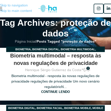
Skip to navigation
Skip to main content
Tag Archives: proteção de
dados
Página Inicial
/
Posts Tagged "proteção de dados"
BIOMETRIA
,
BIOMETRIA DIGITAL
,
BIOMETRIA MULTIMODAL
,
21
Biometria multimodal – resposta às
MULTIBIOMETRIA
ABR
novas regulações de privacidade
0
Henrique Sérgio Gutierrez da Costa
Biometria multimodal - resposta às novas regulações de
privacidade regulações de privacidade Um novo cenário
regulatórioN...
CONTINUE LENDO
BIOMETRIA DIGITAL
,
BIOMETRIA FACIAL
,
BIOMETRIA MOBILE
,
MOBILE