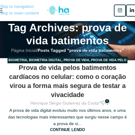
Skip to navigation
Skip to main content
Tag Archives: prova de
vida batimentos
Página Inicial
/
Posts Tagged "prova de vida batimentos"
BIOMETRIA
,
BIOMETRIA DIGITAL
,
PROVA DE VIDA
,
PROVA DE VIDA PELO
22
Prova de vida pelos batimentos
CELULAR
,
SEM CATEGORIA
FEV
cardíacos no celular: como o coração
virou a forma mais segura de testar a
vivacidade
0
Henrique Sérgio Gutierrez da Costa
A prova de vida digital evoluiu muito nos últimos anos, e uma
das tecnologias mais interessantes que surgiu nesse campo é
a prova de vi...
CONTINUE LENDO