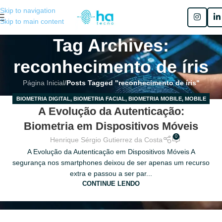
Skip to navigation
Skip to main content
Tag Archives:
reconhecimento de íris
Página Inicial
/
Posts Tagged "reconhecimento de íris"
BIOMETRIA DIGITAL
,
BIOMETRIA FACIAL
,
BIOMETRIA MOBILE
,
MOBILE
31
A Evolução da Autenticação:
BIOMETRICS
MAR
Biometria em Dispositivos Móveis
0
Henrique Sérgio Gutierrez da Costa
A Evolução da Autenticação em Dispositivos Móveis A
segurança nos smartphones deixou de ser apenas um recurso
extra e passou a ser par...
CONTINUE LENDO