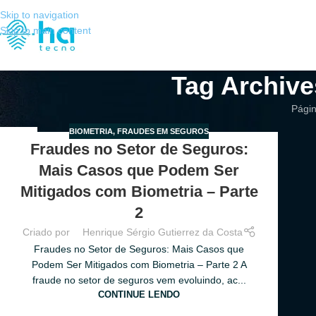
Skip to navigation
Skip to main content
Tag Archive
Págin
BIOMETRIA
,
FRAUDES EM SEGUROS
02
Fraudes no Setor de Seguros:
JUL
Mais Casos que Podem Ser
Mitigados com Biometria – Parte
2
Criado por
Henrique Sérgio Gutierrez da Costa
Fraudes no Setor de Seguros: Mais Casos que
Podem Ser Mitigados com Biometria – Parte 2 A
fraude no setor de seguros vem evoluindo, ac...
CONTINUE LENDO