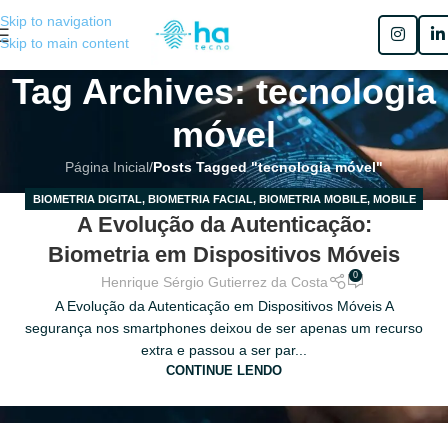
Skip to navigation
Skip to main content
Tag Archives: tecnologia
móvel
Página Inicial
/
Posts Tagged "tecnologia móvel"
BIOMETRIA DIGITAL
,
BIOMETRIA FACIAL
,
BIOMETRIA MOBILE
,
MOBILE
31
A Evolução da Autenticação:
BIOMETRICS
MAR
Biometria em Dispositivos Móveis
0
Henrique Sérgio Gutierrez da Costa
A Evolução da Autenticação em Dispositivos Móveis A
segurança nos smartphones deixou de ser apenas um recurso
extra e passou a ser par...
CONTINUE LENDO