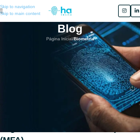
Skip to navigation
Skip to main content
Blog
Página Inicial
/
Biometria
BIOMETRIA
,
BIOMETRIA DIGITAL
,
MFA
Impressões digitais como
segundo fator de autenticação
(MFA)
0
Henrique Sérgio Gutierrez da Costa
No 4 de março de 2026
Impressões digitais como
segundo fator de autenticação