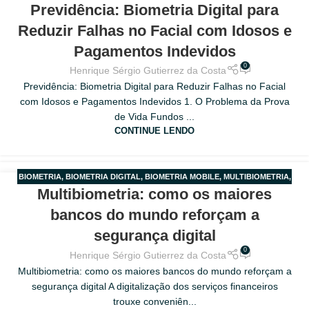
24
Previdência: Biometria Digital para
PARA APOSENTADOS
MAIO
Reduzir Falhas no Facial com Idosos e
Pagamentos Indevidos
0
Henrique Sérgio Gutierrez da Costa
Previdência: Biometria Digital para Reduzir Falhas no Facial
com Idosos e Pagamentos Indevidos 1. O Problema da Prova
de Vida Fundos ...
CONTINUE LENDO
BIOMETRIA
,
BIOMETRIA DIGITAL
,
BIOMETRIA MOBILE
,
MULTIBIOMETRIA
,
02
Multibiometria: como os maiores
MULTIFATOR
MAIO
bancos do mundo reforçam a
segurança digital
0
Henrique Sérgio Gutierrez da Costa
Multibiometria: como os maiores bancos do mundo reforçam a
segurança digital A digitalização dos serviços financeiros
trouxe conveniên...