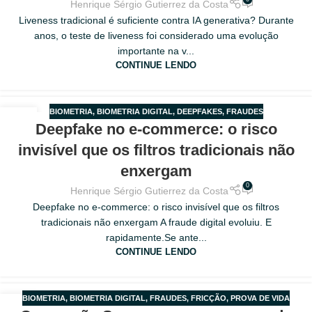
Henrique Sérgio Gutierrez da Costa
Liveness tradicional é suficiente contra IA generativa? Durante
anos, o teste de liveness foi considerado uma evolução
importante na v...
CONTINUE LENDO
BIOMETRIA
,
BIOMETRIA DIGITAL
,
DEEPFAKES
,
FRAUDES
18
Deepfake no e-commerce: o risco
MAR
invisível que os filtros tradicionais não
enxergam
0
Henrique Sérgio Gutierrez da Costa
Deepfake no e-commerce: o risco invisível que os filtros
tradicionais não enxergam A fraude digital evoluiu. E
rapidamente.Se ante...
CONTINUE LENDO
BIOMETRIA
,
BIOMETRIA DIGITAL
,
FRAUDES
,
FRICÇÃO
,
PROVA DE VIDA
18