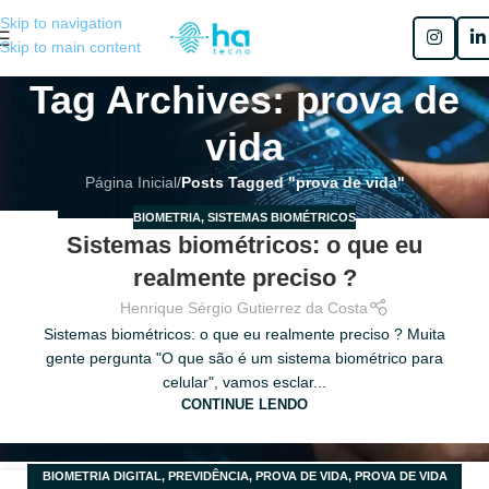
Skip to navigation
Skip to main content
Tag Archives: prova de
vida
Página Inicial
/
Posts Tagged "prova de vida"
BIOMETRIA
,
SISTEMAS BIOMÉTRICOS
02
Sistemas biométricos: o que eu
AGO
realmente preciso ?
Henrique Sérgio Gutierrez da Costa
Sistemas biométricos: o que eu realmente preciso ? Muita
gente pergunta "O que são é um sistema biométrico para
celular", vamos esclar...
CONTINUE LENDO
BIOMETRIA DIGITAL
,
PREVIDÊNCIA
,
PROVA DE VIDA
,
PROVA DE VIDA