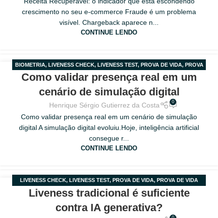
Receita Recuperável: o indicador que está escondendo
crescimento no seu e-commerce Fraude é um problema
visível. Chargeback aparece n...
CONTINUE LENDO
BIOMETRIA
,
LIVENESS CHECK
,
LIVENESS TEST
,
PROVA DE VIDA
,
PROVA
18
Como validar presença real em um
DE VIDA PELO CELULAR
MAR
cenário de simulação digital
0
Henrique Sérgio Gutierrez da Costa
Como validar presença real em um cenário de simulação
digital A simulação digital evoluiu.Hoje, inteligência artificial
consegue r...
CONTINUE LENDO
LIVENESS CHECK
,
LIVENESS TEST
,
PROVA DE VIDA
,
PROVA DE VIDA
18
Liveness tradicional é suficiente
PELO CELULAR
MAR
contra IA generativa?
0