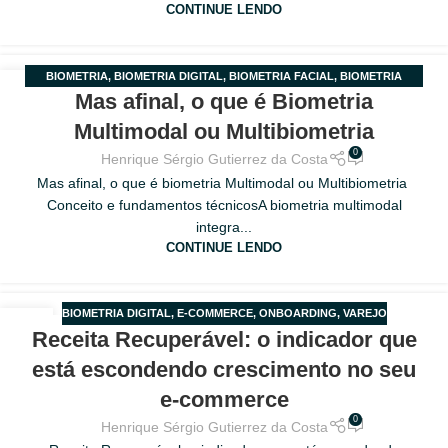
CONTINUE LENDO
BIOMETRIA
,
BIOMETRIA DIGITAL
,
BIOMETRIA FACIAL
,
BIOMETRIA
27
Mas afinal, o que é Biometria
MULTIMODAL
,
MULTIBIOMETRIA
ABR
Multimodal ou Multibiometria
0
Henrique Sérgio Gutierrez da Costa
Mas afinal, o que é biometria Multimodal ou Multibiometria
Conceito e fundamentos técnicosA biometria multimodal
integra...
CONTINUE LENDO
BIOMETRIA DIGITAL
,
E-COMMERCE
,
ONBOARDING
,
VAREJO
12
Receita Recuperável: o indicador que
ABR
está escondendo crescimento no seu
e-commerce
0
Henrique Sérgio Gutierrez da Costa