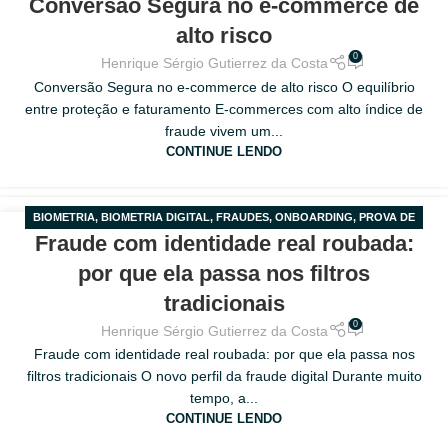
Conversão Segura no e-commerce de
MAR
alto risco
0
Henrique Sérgio Gutierrez da Costa
Conversão Segura no e-commerce de alto risco O equilíbrio
entre proteção e faturamento E-commerces com alto índice de
fraude vivem um...
CONTINUE LENDO
BIOMETRIA
,
BIOMETRIA DIGITAL
,
FRAUDES
,
ONBOARDING
,
PROVA DE
18
Fraude com identidade real roubada:
VIDA
MAR
por que ela passa nos filtros
tradicionais
0
Henrique Sérgio Gutierrez da Costa
Fraude com identidade real roubada: por que ela passa nos
filtros tradicionais O novo perfil da fraude digital Durante muito
tempo, a...
CONTINUE LENDO