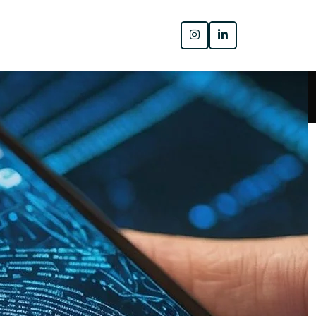
Pesquisar
PESQUISAR
Posts recentes
o,
Tudo o que você sempre quis saber
sobre biometria digital no celular
Why Doesn’t Facial Recognition Work
Perfectly in Real-World Environments?