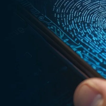
 Social (INSS) e dos regimes próprios de previdência, incluindo os
e privadas. O objetivo é confirmar que o beneficiário está vivo e apto
vidos. Desde 2023, o INSS realiza a prova de vida automaticamente, p
oficiais (CNH, RG) ou no aplicativo “Meu INSS” ou “
Gov.br”
 realizar o procedimento manualmente.
 identificar uma pessoa de forma única. No contexto previdenciário,
As soluções mais comuns incluem:
”
. O reconhecimento facial é feito pela câmera do celular, com
cesso seja realizado por uma pessoa viva e presente. Nas entidades
PPs). O beneficiário pode realizar saques ou consultas usando a