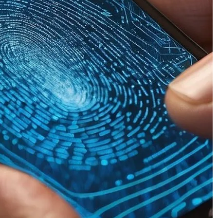
Por que o reconhecimento facial não
funciona perfeitamente em ambientes
 a
reais?
or
Biometric Systems: What Do I Really
Need?
Sistemas biométricos: o que eu
realmente preciso ?
Comentários
Biometria com Prova de Vida no Varejo
Digital - Biometria Digital e Prova de Vida
em São Paulo e Curitiba
em
Perdas por
Fricção na Biometria Facial no Varejo
Digital: Estatísticas, Impactos e Motivos
Henrique Sérgio Gutierrez da Costa
em
Além da Lente: Como Deepfakes
Invadem a Câmera do Celular e Enganam