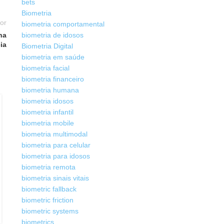
bets
Biometria
ior
biometria comportamental
na
biometria de idosos
ia
Biometria Digital
biometria em saúde
biometria facial
biometria financeiro
biometria humana
biometria idosos
BIOMETRIA
,
SISTEMAS BIOMÉTRICOS
02
biometria infantil
Sistemas biométricos: o que eu
AGO
biometria mobile
realmente preciso ?
biometria multimodal
biometria para celular
Criado por
Henrique Sérgio Gutierrez da Costa
biometria para idosos
Sistemas biométricos: o que eu realmente preciso ? Muita
biometria remota
gente pergunta "O que são é um sistema biométrico para
biometria sinais vitais
celular", vamos esclar...
biometric fallback
CONTINUE LENDO
biometric friction
biometric systems
biometrics