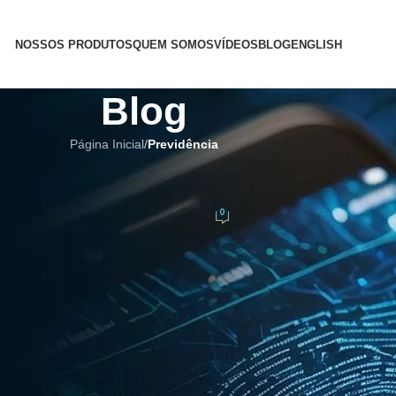
NOSSOS PRODUTOS
QUEM SOMOS
VÍDEOS
BLOG
ENGLISH
Blog
Página Inicial
/
Previdência
IDÊNCIA
 Vida para Previdência
0
ez da Costa
No 18 de fevereiro de 2026
egurar a continuidade dos pagamentos dos benefícios previdenciários.
ersas soluções estão disponíveis para tornar esse processo mais segur