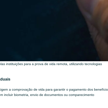
Existem hoje, soluções de biometria digital com o celular, através da
sistema do INSS, assim se o beneficiário renovar a CNH ou votar, por
ng ou por um APP, utilizando biometria facial ou digital, evitando
eduzida.
las instituições para a prova de vida remota, utilizando tecnologias
aduais
igem a comprovação de vida para garantir o pagamento dos benefício
em incluir biometria, envio de documentos ou comparecimento