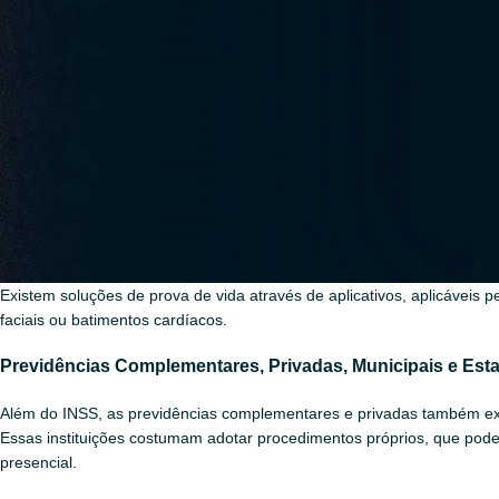
impressão digital, o que também serve como prova de vida automática. 
captura das impressões digitais pela câmera do dispositivo.
Biometria em Documentos Oficiais
A coleta biométrica, por órgãos como o TSE ou Detran é integrada ao 
exemplo, essas informações servem de prova de vida para o INSS.
Biometria Bancária
Alguns bancos oferecem prova de vida digital por meio do internet banki
deslocamentos, em especial para idosos ou pessoas com mobilidade r
Prova de Vida Automatizada
Existem soluções de prova de vida através de aplicativos, aplicáveis pe
faciais ou batimentos cardíacos.
Previdências Complementares, Privadas, Municipais e Est
Além do INSS, as previdências complementares e privadas também ex
Essas instituições costumam adotar procedimentos próprios, que pod
presencial.