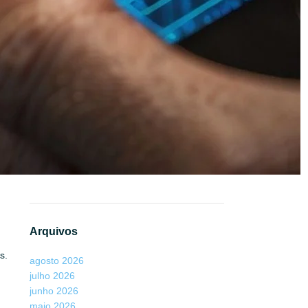
Sistemas Biométricos
Max
em
Além da Lente: Como Deepfakes
Invadem a Câmera do Celular e Enganam
Sistemas Biométricos
Henrique Sérgio Gutierrez da Costa
em
Biometria para Previdência: 9 fraudes
inusitadas na Previdência
Elizabet
em
Além da Lente: Como
Deepfakes Invadem a Câmera do Celular
e Enganam Sistemas Biométricos
Arquivos
s.
agosto 2026
julho 2026
junho 2026
maio 2026