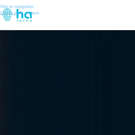
Skip to navigation
Skip to main content
PREV
Biometria e Prova de
Criado por
Henrique Sérgio Gutierr
A biometria e prova de vida são procedimentos fundamentais para ass
Com o avanço tecnológico e a digitalização dos serviços públicos, div
eficiente e acessível para aposentados e pensionistas.
Prova de Vida: O que é e por que é obrigatória