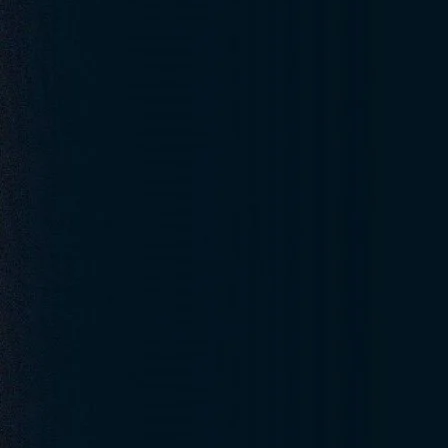
A prova de vida é uma exigência anual do Instituto Nacional do Seguro
sistemas municipais, estaduais, além das previdências complementares 
continuar recebendo o benefício, evitando fraudes e pagamentos inde
meio do cruzamento de dados com bases oficiais, como:
Registros de vacinação no SUS, Emissão ou renovação de documentos 
Movimentações bancárias vinculadas ao benefício
Quando estes não estão disponíveis, o beneficiário é notificado para
Soluções Comuns em Biometria
A biometria consiste em dados físicos ou comportamentais usados para
serve tanto para autenticação quanto para facilitar a prova de vida. 
Biometria Facial
No INSS, utilizada principalmente nos aplicativos “Meu INSS “e “
Gov.br
orientações para piscar, virar o rosto ou sorrir, garantindo que o pro
privadas ou de previdência complementar, em aplicativo próprio.
Biometria Digital
Disponível em terminais bancários, caixas eletrônicos a aplicativos (A