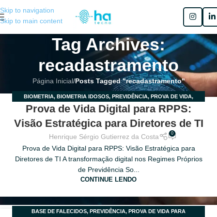
Skip to navigation
Skip to main content
Tag Archives:
recadastramento
Página Inicial
/
Posts Tagged "recadastramento"
BIOMETRIA
,
BIOMETRIA IDOSOS
,
PREVIDÊNCIA
,
PROVA DE VIDA
,
03
Prova de Vida Digital para RPPS:
RECADASTRAMENTO
,
SEM CATEGORIA
MAR
Visão Estratégica para Diretores de TI
0
Henrique Sérgio Gutierrez da Costa
Prova de Vida Digital para RPPS: Visão Estratégica para
Diretores de TI A transformação digital nos Regimes Próprios
de Previdência So...
CONTINUE LENDO
BASE DE FALECIDOS
,
PREVIDÊNCIA
,
PROVA DE VIDA PARA