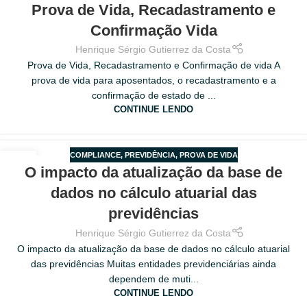
22
Prova de Vida, Recadastramento e
APOSENTADOS
,
RECADASTRAMENTO
FEV
Confirmação Vida
Henrique Sérgio Gutierrez da Costa
Prova de Vida, Recadastramento e Confirmação de vida A
prova de vida para aposentados, o recadastramento e a
confirmação de estado de ...
CONTINUE LENDO
COMPLIANCE
,
PREVIDÊNCIA
,
PROVA DE VIDA
20
O impacto da atualização da base de
FEV
dados no cálculo atuarial das
previdências
Henrique Sérgio Gutierrez da Costa
O impacto da atualização da base de dados no cálculo atuarial
das previdências Muitas entidades previdenciárias ainda
dependem de muti...
CONTINUE LENDO