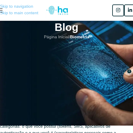
Skip to navigation
Skip to main content
Blog
Página Inicial
/
Biometria
BIOMETRIA
,
BIOMETRIA DIGITAL
,
PREVIDÊNCIA
,
PROVA DE VIDA
Tokens x Biometria Digital na
segurança do seu APP
0
Henrique Sérgio Gutierrez da Costa
No 10 de fevereiro de 2026
Sabe aquele seu aplicativo que parece responder rápido demais após
você ler a biometria ? Pois é, pode haver um preço por esta rapidez.
Quando falamos de segurança digital, geralmente caímos em duas
categorias: o que você possui (tokens, SMS, aplicativos de
autenticação e o que você é (características pessoais como a