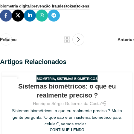
biometria digital
prevenção fraudes
token
tokens
Próximo
Anterior
Artigos Relacionados
BIOMETRIA
,
SISTEMAS BIOMÉTRICOS
02
Sistemas biométricos: o que eu
AGO
realmente preciso ?
Henrique Sérgio Gutierrez da Costa
Sistemas biométricos: o que eu realmente preciso ? Muita
gente pergunta "O que são é um sistema biométrico para
celular", vamos esclar...
CONTINUE LENDO