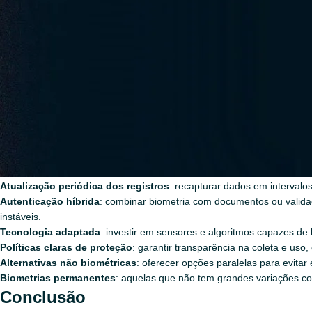
Outro problema é o
consentimento dos responsáveis
. Muitas veze
de vazamento ou uso indevido. Isso levanta dúvidas sobre até que pon
Há também o risco de
exclusão social
. Em situações onde se exige a
acesso à tecnologia, podem acabar privadas de serviços básicos. Há 
no sentido de atacar esse problema.
Possíveis soluções
Apesar dos obstáculos, existem caminhos para tornar o uso da biometr
Atualização periódica dos registros
: recapturar dados em interval
Autenticação híbrida
: combinar biometria com documentos ou valida
instáveis.
Tecnologia adaptada
: investir em sensores e algoritmos capazes de 
Políticas claras de proteção
: garantir transparência na coleta e uso
Alternativas não biométricas
: oferecer opções paralelas para evitar
Biometrias permanentes
: aquelas que não tem grandes variações com
Conclusão