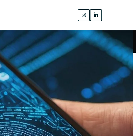
Pesquisar
PESQUISAR
Posts recentes
Biometric Systems: What Do I Really
Need?
Sistemas biométricos: o que eu
realmente preciso ?