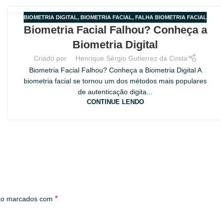
BIOMETRIA DIGITAL
,
BIOMETRIA FACIAL
,
FALHA BIOMETRIA FACIAL
28
Biometria Facial Falhou? Conheça a
JUL
Biometria Digital
Criado por
Henrique Sérgio Gutierrez da Costa
Biometria Facial Falhou? Conheça a Biometria Digital A
biometria facial se tornou um dos métodos mais populares
de autenticação digita...
CONTINUE LENDO
*
são marcados com