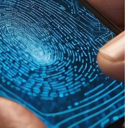
New Trends in Behavioral Biometrics
Novas Tendências em Biometria
Comportamental
False Positives and False Negatives:
Why Measuring Only Accuracy Is Not
Enough
Comentários
Biometria com Prova de Vida no Varejo
Digital - Biometria Digital e Prova de Vida
em São Paulo e Curitiba
em
Perdas por
Fricção na Biometria Facial no Varejo
Digital: Estatísticas, Impactos e Motivos
Henrique Sérgio Gutierrez da Costa
em
Além da Lente: Como Deepfakes
ão
Invadem a Câmera do Celular e Enganam
Sistemas Biométricos