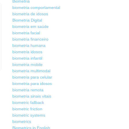
Biometria
biometria comportamental
CADASTRO BIOMÉTRICO
14
biometria de idosos
Cadastramento Biométrico: Entenda
JUL
Biometria Digital
o Que É e Como Funciona
biometria em saúde
biometria facial
Criado por
Henrique Sérgio Gutierrez da Costa
biometria financeiro
Cadastramento Biométrico: Entenda o Que É e Como
biometria humana
Funciona Introdução Sempre que instalamos um aplicativo
biometria idosos
do banco ou do e-commerce, t...
biometria infantil
CONTINUE LENDO
biometria mobile
biometria multimodal
biometria para celular
biometria para idosos
biometria remota
biometria sinais vitais
biometric fallback
biometric friction
biometric systems
biometrics
Biometrics in English