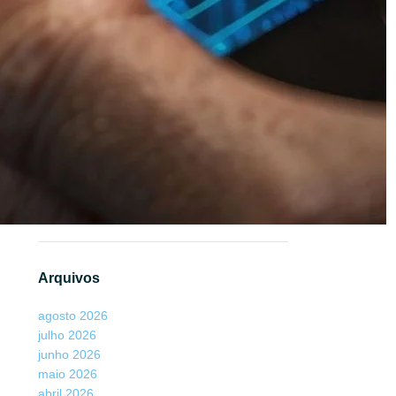
Max
em
Além da Lente: Como Deepfakes
os
Invadem a Câmera do Celular e Enganam
Sistemas Biométricos
Henrique Sérgio Gutierrez da Costa
em
Biometria para Previdência: 9 fraudes
inusitadas na Previdência
Elizabet
em
Além da Lente: Como
Deepfakes Invadem a Câmera do Celular
e Enganam Sistemas Biométricos
Arquivos
agosto 2026
julho 2026
junho 2026
maio 2026
abril 2026