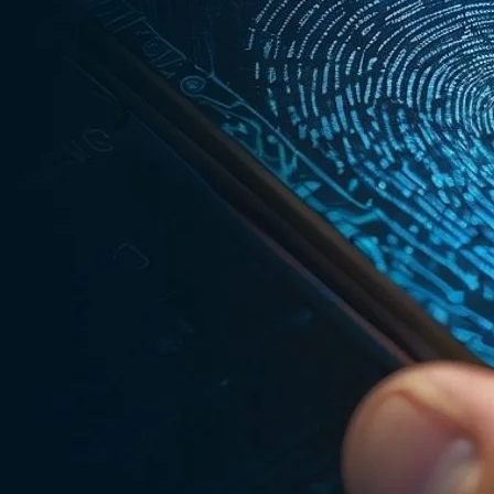
e transformação
. Traços faciais e até o tom da voz sofrem mudanças
tricos, que dependem de dados estáveis, podem perder precisão em
 digital (impressão), que mudam somente em escala.
e uma criança pequena sabe como é complicado: dedos minúsculos, pele
ale para reconhecimento facial, já que os pequenos raramente ficam
registros incompletos e uma taxa maior de erros.
m a impressão digital) ainda não estão aparentes em muitos casos,
eformável em contato com o sensores de contato.
la Lei Geral de Proteção de Dados (LGPD), informações biométricas s
brado, já que eles não têm condições de dar consentimento por conta