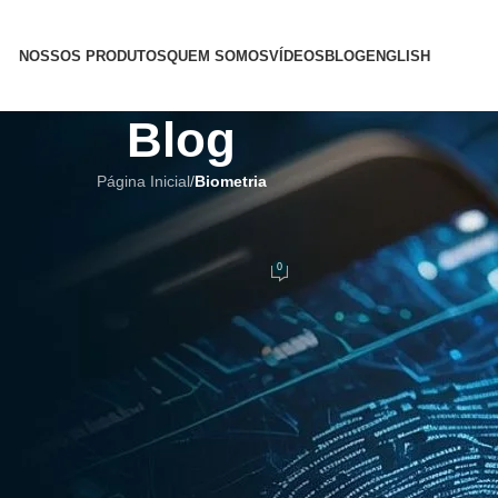
NOSSOS PRODUTOS
QUEM SOMOS
VÍDEOS
BLOG
ENGLISH
Blog
Página Inicial
/
Biometria
,
BIOMETRIA INFANTIL
,
BIOMETRICS
: Desafios e Caminhos Possíveis
0
ez da Costa
No 27 de fevereiro de 2026
 Desafios e Caminhos Possíveis
uear o celular, acessar serviços bancários ou entrar em ambientes
arantir segurança e identidade. Mas quando falamos de crianças e
 público traz uma série de dificuldades que vão além da técnica,