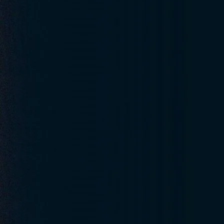
Obstáculos técnicos
O primeiro desafio é óbvio:
o corpo das crianças está em constant
rápidas durante o crescimento. Isso significa que os sistemas biomé
pouco tempo. Há traços considerados permanentes, como a biometria
Outro ponto é a
coleta dos dados
. Quem já tentou tirar a digital d
ainda pouco marcada e dificuldade em manter a mão firme. O mesmo v
parados o suficiente para uma captura de qualidade. O resultado são 
Em bebês, o problema ainda é pior, pois as
cristas e vales
(que forma
além de serem muito menores dos que os de um adulto e a pele ser d
Questões legais e éticas
Além da técnica, existe a preocupação com a
proteção de dados
. Pe
consideradas sensíveis. No caso de menores, o cuidado deve ser redo
própria.