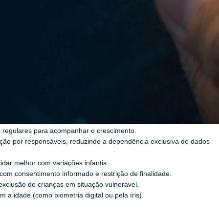
s, pais ou tutores aceitam termos sem compreender totalmente os risc
to a privacidade das crianças está realmente protegida.
 biometria, crianças em vulnerabilidade, sem documentos oficiais ou
até uma iniciativa da ONU (ODS 16, Meta 16.9: Identidade para Todos,
ia mais seguro e inclusivo:
os regulares para acompanhar o crescimento.
ção por responsáveis, reduzindo a dependência exclusiva de dados
lidar melhor com variações infantis.
, com consentimento informado e restrição de finalidade.
 exclusão de crianças em situação vulnerável.
 a idade (como biometria digital ou pela íris)