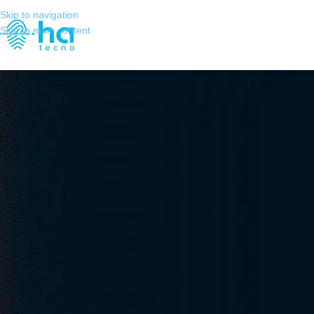
Skip to navigation
Skip to main content
BIOMETRIA
,
BIOMETRIA DIGITAL
Biometria de Crianças e Jovens
Criado por
Henrique Sérgio Gutierr
Biometria de Crianças e Jovens:
O uso da biometria já faz parte do nosso cotidiano. Seja para desbloq
controlados, a tecnologia se consolidou como uma forma prática de g
adolescentes, o cenário muda bastante. A aplicação da biometria nesse
envolvendo também questões legais e éticas.