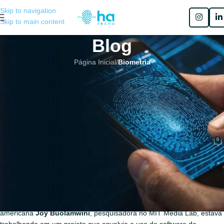
Skip to navigation
Skip to main content
Blog
Página Inicial
/
Biometria
BIOMETRIA
,
BIOMETRIA DIGITAL
,
SEM CATEGORIA
,
VIÉS ALGORITMICO
O Caso do Viés Algorítmico:
quando o reconhecimento facial
falha
0
Henrique Sérgio Gutierrez da Costa
No 28 de fevereiro de 2026
A Descoberta de Joy Buolamwini (MIT)
No meio dos anos 2010, a cientista da computação e artista ganense-
americana
Joy Buolamwini
, pesquisadora no MIT Media Lab, estava
trabalhando em um projeto que envolvia o uso de software de